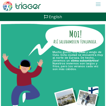
English
Mucho gusto, soy
Onni
y vengo de
Oulu. Esta ciudad se encuentra muy
al norte de Europa. De hecho,
¡tenemos un
clima subantártico
!
Nuestros inviernos son largos y
fríos, pero los veranos cada vez
son más cálidos.